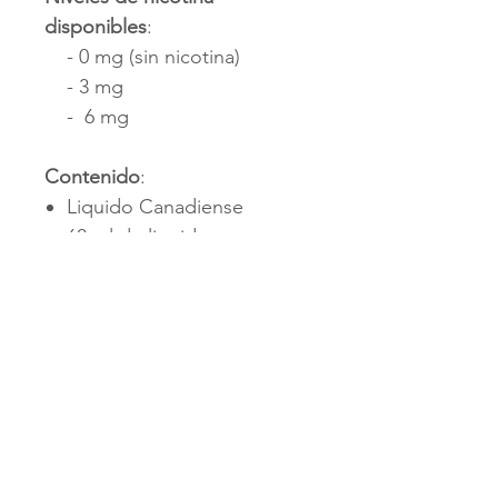
disponibles
:
- 0 mg (sin nicotina)
- 3 mg
- 6 mg
Contenido
:
Liquido Canadiense
60 ml de liquido
Sabor
: Piña, Mango y
Guayaba
CONTÁCTANOS
+502 3991-1901