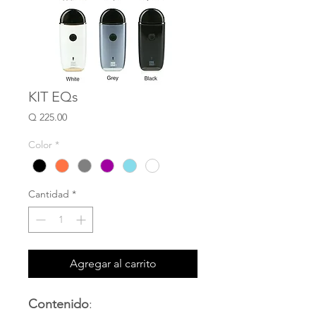
KIT EQs
Precio
Q 225.00
Color
*
Cantidad
*
Agregar al carrito
Contenido
: