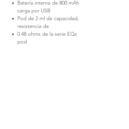
Batería interna de 800 mAh
carga por USB
Pod de 2 ml de capacidad,
resistencia de
0.48 ohms de la serie EQs
pod
Activación por botón
Tres potencia de salida
11.5W o 13.5W o 15.5W
CONTÁCTANOS
+502 3991-1901
PBX
+502 3991-1901
ventas@vapesguatemala.com