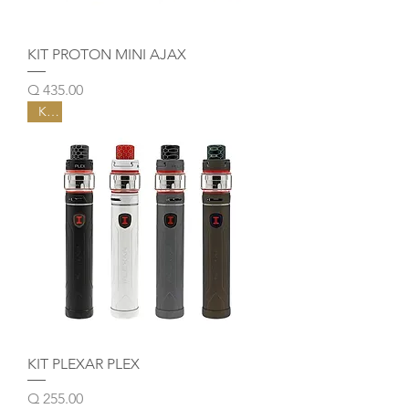
KIT PROTON MINI AJAX
Precio
Q 435.00
Kits
KIT PLEXAR PLEX
Precio
Q 255.00