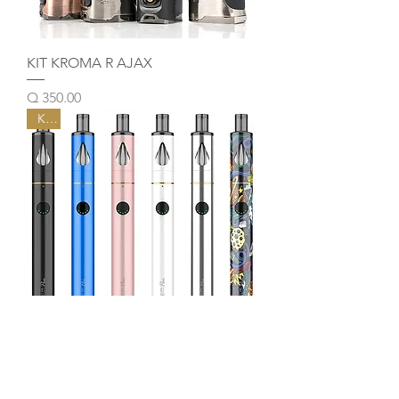
KIT KROMA R AJAX
Precio
Q 350.00
Kits
KIT JEM PEN
Precio