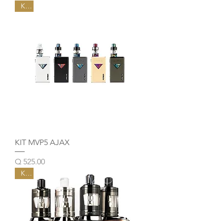
Kits
KIT MVP5 AJAX
Precio
Q 525.00
Kits