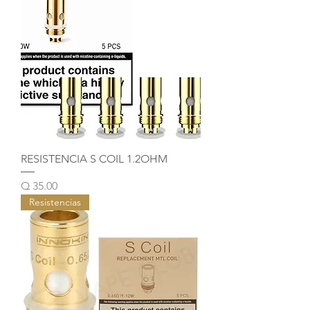
RESISTENCIA S COIL 1.2OHM
Precio
Q 35.00
Resistencias