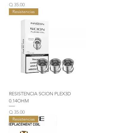
Precio
Q 35.00
Resistencias
RESISTENCIA SCION PLEX3D
0.14OHM
Precio
Q 35.00
Resistencias