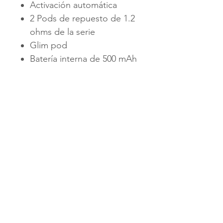
Activación automática
2 Pods de repuesto de 1.2
ohms de la serie
Glim pod
Batería interna de 500 mAh
carga por
USB
Tanque de 1.8ml
CONTÁCTANOS
+502 3991-1901
PBX
+502 3991-1901
ventas@vapesguatemala.com
TÉRMINOS Y CONDICIONES