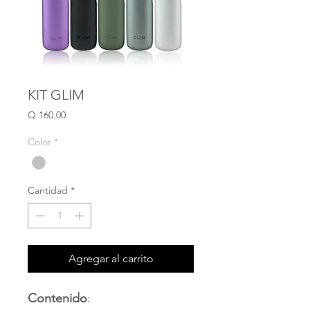
KIT GLIM
Precio
Q 160.00
Color
*
Cantidad
*
Agregar al carrito
Contenido
: