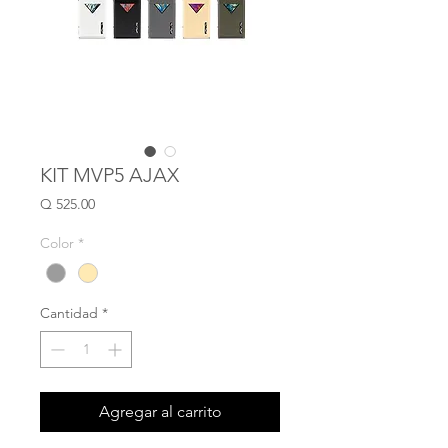
KIT MVP5 AJAX
Precio
Q 525.00
Color
*
Cantidad
*
Agregar al carrito