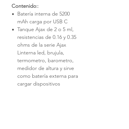
Contenido:
:
Batería interna de 5200
mAh carga por USB C
Tanque Ajax de 2 o 5 ml,
resistencias de 0.16 y 0.35
ohms de la serie Ajax
Linterna led, brujula,
termometro, barometro,
medidor de altura y sirve
como batería externa para
cargar dispositivos
Activación por botón
Salida de potencia variable
de 6 a 120 W
Conector 510 para
intercambiar tanque