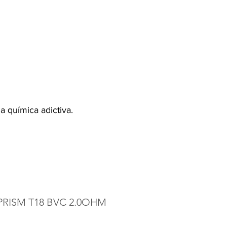
Iniciar sesión
TANOS
 química adictiva.
PRISM T18 BVC 2.0OHM