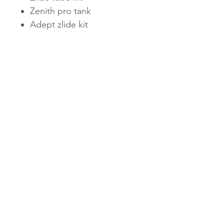
Zenith pro tank
Adept zlide kit
Características del pod
:
Resistencia de 0.5 ohms
CONTÁCTANOS
+502 3991-1901
PBX
+502 3991-1901
ventas@vapesguatemala.com
TÉRMINOS Y CONDICIONES
POLÍTICAS DE PRIVACIDAD