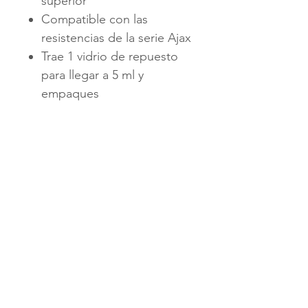
superior
Compatible con las
resistencias de la serie Ajax
Trae 1 vidrio de repuesto
para llegar a 5 ml y
empaques
24 mm de diámetro
Capacidad de 2 o 5 ml
Conector 510
CONTÁCTANOS
+502 3991-1901
PBX
+502 3991-1901
ventas@vapesguatemala.com