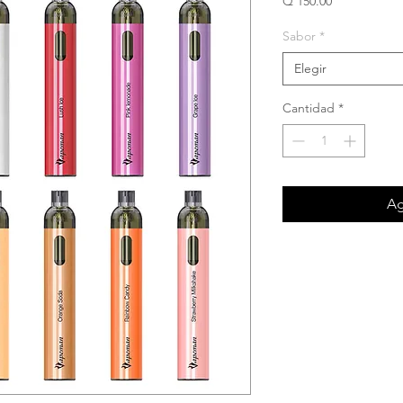
Precio
Q 150.00
Sabor
*
Elegir
Cantidad
*
Ag