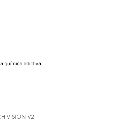
Iniciar sesión
TANOS
 química adictiva.
H VISION V2